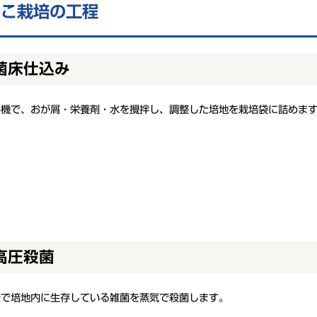
のこ栽培の工程
菌床仕込み
み機で、おが屑・栄養剤・水を攪拌し、調整した培地を栽培袋に詰めま
高圧殺菌
釜で培地内に生存している雑菌を蒸気で殺菌します。