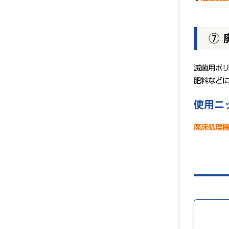
⑦ 
滅菌用ポ
肥料など
使用ニ
廃床処理