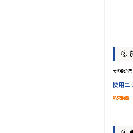
③ 
その後冷
使用ニ
熱交換器 S
④ 