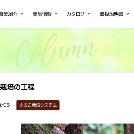
事業紹介
商品情報
カタログ
取扱説明書
開発
ローラ
システム
商品情報一覧
制御基板
農業用コントローラ
きのこ栽培システム
温度・湿度調節計
超音波加湿器
カタログ
技術資料
取扱説明書
取扱説明動画
ソフトウェアダウンロード
ユーザー登録
企業情
事業所
こ栽培の工程
3/05
きのこ栽培システム