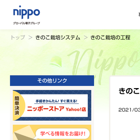
ODM基板
農業コント
きのこ栽培
トップ
きのこ栽培システム
きのこ栽培の工程
その他リンク
きの
2021/0