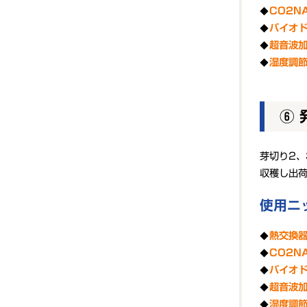
CO
2
N
バイオ
超音波
湿度調
⑥
芽切り2、
収穫し出
使用ニ
熱交換器
CO
2
N
バイオ
超音波
湿度調