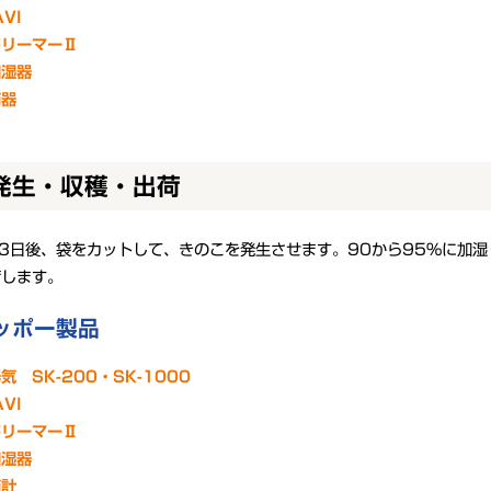
AVI
ドリーマーⅡ
加湿器
節器
 発生・収穫・出荷
3日後、袋をカットして、きのこを発生させます。90から95%に加湿
荷します。
ッポー製品
気 SK-200・SK-1000
AVI
ドリーマーⅡ
加湿器
節計