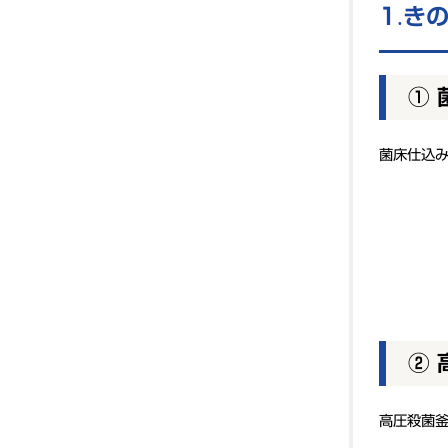
き
① 
菌床仕込
② 
高圧殺菌