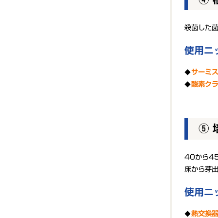
殺菌した
使用ニ
サーミ
酸素クラ
⑤ 
40から4
床から芽
使用ニ
熱交換器