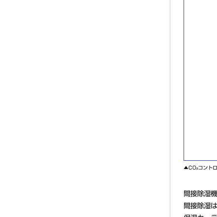
▲CO₂コント
間接除湿
間接除湿