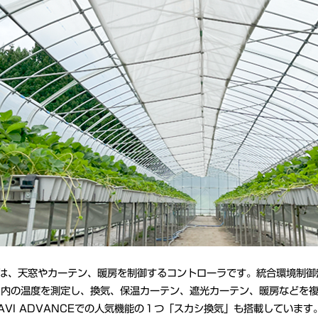
Iは、天窓やカーテン、暖房を制御するコントローラです。統合環境制御盤「
ス内の温度を測定し、換気、保温カーテン、遮光カーテン、暖房などを
 NAVI ADVANCEでの人気機能の１つ「スカシ換気」も搭載してい