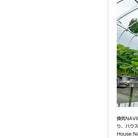
換気NAV
り、ハウ
House