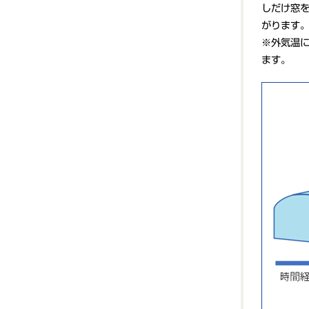
しだけ窓
がります
※外気温
ます。