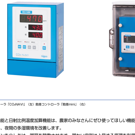
ローラ「CO₂NAVI」（左）飽差コントローラ「飽差mini」（右）
機能と日射比例温度加算機能は、農家のみなさんにぜひ使ってほしい機
は、夜間の多湿環境を改善します。