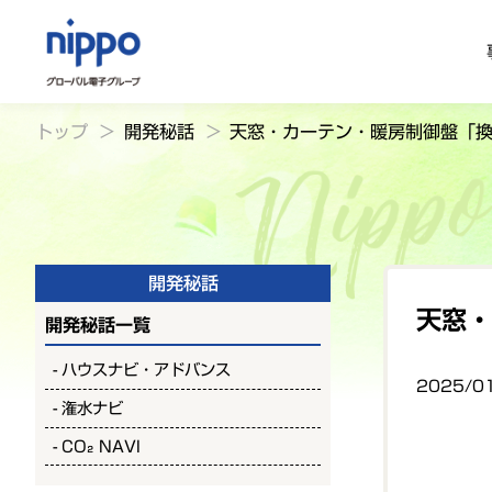
ODM基板
農業コント
きのこ栽培
トップ
開発秘話
天窓・カーテン・暖房制御盤「換
開発秘話
天窓・
開発秘話一覧
ハウスナビ・アドバンス
2025/0
潅水ナビ
CO₂ NAVI