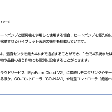
のイメージ
ヒートポンプと暖房機を併用して使用する場合、ヒートポンプを優先的
を稼働させるハイブリット暖房の機能も搭載しています。
Iは、温度センサを最大4本まで追加することができ、1台で4系統また
作物や品目の違う作物でも個別に設定することができます。
ラウドサービス「EyeFarm Cloud V2」に接続しモニタリング
るほか、CO₂コントローラ「CO₂NAVI」や飽差コントローラ「飽差m