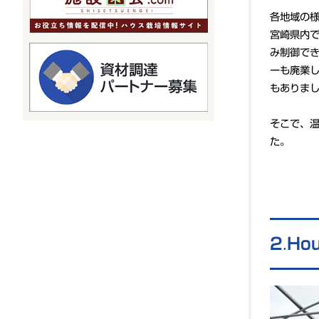
各地域の様
宮崎県内で
み制御で
ーも廃業
もありま
そこで、温
た。
Ho