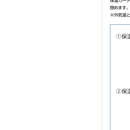
保温カー
閉めます
※外気温