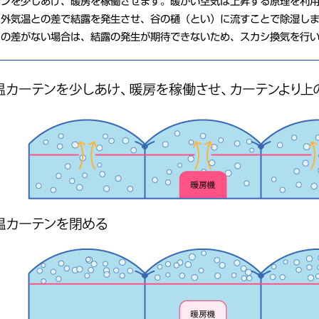
テンを少しあけ、暖房を稼働させます。暖かい空気は上昇する原理を利
。外気温との差で結露を発生させ、谷の樋（とい）に流すことで除湿し
との差がない場合は、結露の発生が期待できないため、スカシ換気を行